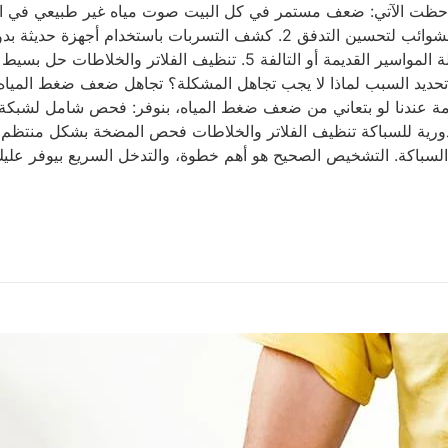
حظت الآتي: ضعف مستمر في كل البيت صوت مياه غير طبيعي في الموا
السبب الأساسي في ضعف الضغط 4. تغيير أجزاء من الشبكة في حالة الموا
ديد السبب لماذا لا يجب تجاهل المشكلة؟ تجاهل ضعف ضغط المياه مم
دمة عندنا لو بتعاني من ضعف ضغط المياه، بنوفر: فحص شامل لشبكة
 دورية للسباكة تنظيف الفلاتر والخلاطات فحص المضخة بشكل منت
 السباكة. التشخيص الصحيح هو أهم خطوة، والتدخل السريع بيوفر