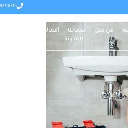
82318715+
ية
من نحن
خدماتنا
أعمالنا
تواصل معنا
المدونة