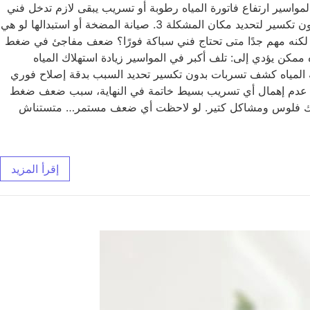
سير ارتفاع فاتورة المياه رطوبة أو تسريب يبقى لازم تدخل فني
فورًا. حلول ضعف ضغط المياه 1. تنظيف المواسير إزالة الترسبات والشوائب لتحسين التدفق 2. كشف التسربات باستخدام أجهزة حديثة بدون تكسير لتحديد مكان المشكلة 3. صيانة المضخة أو استبدالها لو هي
سير القديمة أو التالفة 5. تنظيف الفلاتر والخلاطات حل بسيط لكنه مهم جدًا متى تحتاج فني سباكة فورًا؟ ضعف مفاجئ في ضغط
كن يؤدي إلى: تلف أكبر في المواسير زيادة استهلاك المياه
 المياه كشف تسربات بدون تكسير تحديد السبب بدقة إصلاح فوري
ظم عدم إهمال أي تسريب بسيط خاتمة في النهاية، سبب ضعف ضغط
 عليك فلوس ومشاكل كتير. لو لاحظت أي ضعف مستمر… متستناش
إقرأ المزيد