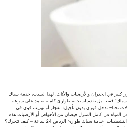
 كبير في الجدران والأرضيات والأثاث. لهذا السبب، خدمة سباك
 سباك” فقط، بل نقدم استجابة طوارئ كاملة تعتمد على سرعة
ت تحتاج تدخل فوري بدون تأجيل: انفجار أو تهريب قوي في
 المياه في كامل المنزل فيضان من الأحواض أو الأرضيات هذه
الحالات لا تحتمل الانتظار لأن التأخير قد يؤدي إلى: تلف هيكل المبنى انتشار الرطوبة والعفن ارتفاع كبير في فاتورة المياه خسائر مادية في التشطيبات خدمة سباك طوارئ الرياض 24 ساعة – كيف نتحرك؟