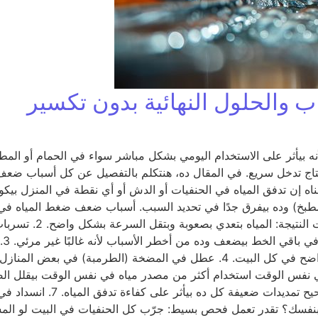
والحلول النهائية بدون تكسير
ه بيأثر على الاستخدام اليومي بشكل مباشر سواء في الحمام أو المط
ج تدخل سريع. في المقال ده، هنتكلم بالتفصيل عن كل أسباب ضعف
ناه إن تدفق المياه في الحنفيات أو الدش أو أي نقطة في المنزل بي
بسبب: ترسبات الأملاح
ال
عطل في المضخة أو انسداد في المخرج كل ده يسبب ضعف ضغط واضح في كل البيت. 4
مشاكل في شبكة السباكة نفسها
؟ تقدر تعمل فحص بسيط: جرّب كل الحنفيات في البيت لو المشك