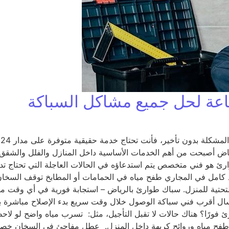
إ
ياض أصبحت من أهم الخدمات الأساسية داخل المنازل والفلل والشقق،
ارئ هو فني متخصص يتم استدعاؤه في الحالات العاجلة التي تحتاج تد
د كامل في المجاري طفح مياه في الحمامات أو المطابخ توقف السخان
ية التحتية للمنزل. سباك طوارئ بالرياض – استجابة فورية في أي وق
 إرسال أقرب فني سباكة الوصول خلال وقت سريع بدء الإصلاح مباشرة
ئ فورًا؟ هناك حالات لا تقبل التأجيل، مثل: تسرب مياه واضح لو لا
 طفح مياه وروائح كريهة داخل المنزل. عطل مفاجئ في السخان خصو