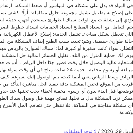
في المياه قد يدل على مشكلة في المواسير أو ضغط الشبكة. ارتفاع 
على إصلاح بسيط، بل تشمل مجموعة حلول متكاملة: أولًا: كشف تسربات
تؤدي إلى تشققات مع الوقت سباك الطوارئ يستخدم أجهزة حديثة لتحدي
يتم التعامل مع: انسداد المطابخ انسداد الحمامات انسداد خطوط الصر
اللي تتعطل بشكل مفاجئ. تشمل الخدمة: إصلاح الأعطال الكهربائية مع
حالة طوارئ حقيقية، ويتم: تحديد سبب الطفح إيقاف المشكلة من المص
انتظار، سواء كانت صغيرة أو كبيرة. لماذا سباك الطوارئ بالرياض م
يوفر لك: حماية المنزل من التلف تقليل الخسائر المالية حل المش
استجابة عالية الوصول خلال وقت قصير جدًا داخل الرياض. أدوات حد
مبالغة أو رسوم مخفية. خدمة 24 ساعة م
الرياض وسط الرياض يعني أينما كنت، يتم الوصول إليك بسرعة. كيف 
قريب من الموقع فحص المشكلة بدقة تنفيذ الحل مباشرة التأكد من عد
توضيحها قبل البدء بدون أي رسوم مخفية أخطاء يجب تجنبها عند حدو
ممكن تزيد المشكلة بدل ما تحلها. نصائح مهمة قبل وصول سباك الطوار
وكفاءة.
أبريل 29, 2026
/
لا توجد التعليقات