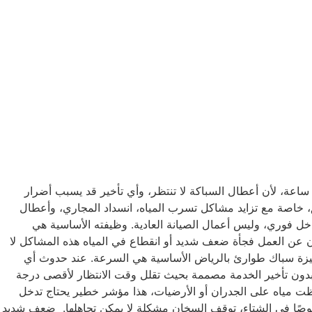
ذا كنت تبحث عن سباك طوارئ بالرياض يصل إليك فورًا ويتعامل مع المشكلة بدون تأخير، فأنت تحتاج خدمة حقيقية متوفرة على مدار 24 ساعة، لأن أعطال السباكة لا تنتظر، وأي تأخير قد يسبب أضرار
 خاصة مع تزايد مشاكل تسرب المياه، انسداد المجاري، وأعطال
خل فوري، وليس أعمال الصيانة العادية. وظيفته الأساسية هي
 عن العمل فجأة ضعف شديد أو انقطاع في المياه هذه المشاكل لا
ت ميزة سباك طوارئ بالرياض الأساسية هي السرعة. عند حدوث أي
 بدون تأخير الخدمة مصممة بحيث تقلل وقت الانتظار لأقصى درجة
حظت مياه على الجدران أو الأرضيات، هذا مؤشر خطير يحتاج تدخل
صًا في الشتاء، توقف السخان مشكلة لا يمكن تجاهلها. ضعف شديد