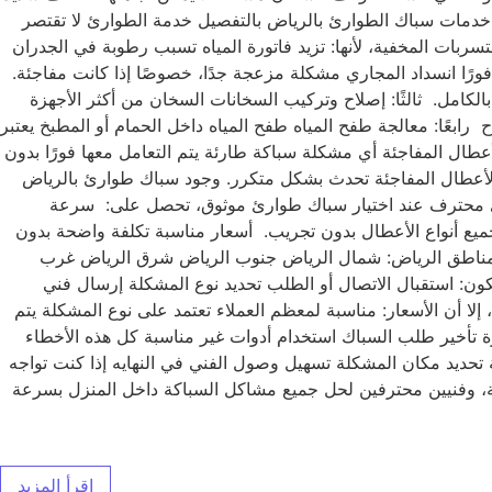
خدمات سباك الطوارئ بالرياض بالتفصيل خدمة الطوارئ لا تقتصر
بات المخفية، لأنها: تزيد فاتورة المياه تسبب رطوبة في الجدران
رًا انسداد المجاري مشكلة مزعجة جدًا، خصوصًا إذا كانت مفاجئة.
كامل. ثالثًا: إصلاح وتركيب السخانات السخان من أكثر الأجهزة
بعًا: معالجة طفح المياه طفح المياه داخل الحمام أو المطبخ يعتبر
طال المفاجئة أي مشكلة سباكة طارئة يتم التعامل معها فورًا بدون
 الأعطال المفاجئة تحدث بشكل متكرر. وجود سباك طوارئ بالرياض
ارئ محترف عند اختيار سباك طوارئ موثوق، تحصل على: سرعة
يع أنواع الأعطال بدون تجريب. أسعار مناسبة تكلفة واضحة بدون
فرة في جميع مناطق الرياض: شمال الرياض جنوب الرياض شرق الرياض غرب
: استقبال الاتصال أو الطلب تحديد نوع المشكلة إرسال فني
ا أن الأسعار: مناسبة لمعظم العملاء تعتمد على نوع المشكلة يتم
 تأخير طلب السباك استخدام أدوات غير مناسبة كل هذه الأخطاء
تحديد مكان المشكلة تسهيل وصول الفني في النهايه إذا كنت تواجه
اقم. الحل الأسرع والأكثر أمانًا هو: سباك طوارئ بالرياض خدمة 24 ساعة، استجابة فورية، وفنيين محترفين لحل جميع مشاكل السباكة داخل المنزل بسرعة
إقرأ المزيد