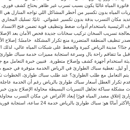
فاتورة المياه غالبًا يكون بسبب تسرب غير ظاهر يحتاج كشف فوري. 
 المياه بدون تكسير من أخطر المشاكل اللي تواجه المنازل هي التسر
د مكان التسرب بدقة بدون تكسير عشوائي. ثانيًا: تسليك المجاري فو
ف الرئيسية باستخدام أدوات ضغط وتنظيف قوية تضمن فتح الانسداد بال
الجة تسريب السخان تركيب سخانات جديدة فحص الأمان بعد الإصلاح را
در تنظيف المنطقة المتضررة منع تكرار المشكلة خامسًا: إصلاح الأع
هم جدًا؟ مدينة الرياض كبيرة والضغط على شبكات المياه عالي، لذلك
كلة قبل ما تتفاقم راحة بال وسرعة استجابة مميزات خدمة سباك طو
يثة استخدام أجهزة كشف وإصلاح متطورة. فنيين خبرة التعامل مع جم
تاح في أي وقت سواء نهار أو ليل. تغطية سباك الطوارئ في الرياض الخدمة متو
يتم التعامل مع طلب الطوارئ؟ عند طلب سباك طوارئ، الخطوات تكون
م تكرار العطل أسعار سباك طوارئ بالرياض رغم أن الخدمة عاجلة، إل
ث مشكلة سباكة تجاهل التسربات البسيطة محاولة الإصلاح بدون خبرة
ئ إغلاق مصدر المياه فورًا إبعاد الأغراض عن مكان التسرب محاولة 
أي مشكلة مفاجئة في السباكة، فلا تنتظر حتى تتف