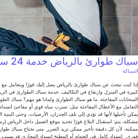
سباك طوارئ بالرياض خدمة 24 ساعة لحل جميع مشاكل السباكة
السباكة
كبيرة في المنزل وارتفاع في التكاليف. خدمة سباك الطوارئ في الر
السخانات المفاجئة. ما هو سباك الطوارئ ولماذا هو مهم؟ سباك الطو
التعامل مع الأعطال المفاجئة مثل: تسرب مياه قوي أو مفاجئ انسدا
يمكن تأجيلها لأنها قد تؤدي إلى تلف الجدران، الأرضيات، وحتى البن
مشكلة، يتم: استقبال البلاغ فورًا تحديد موقع العميل داخل الرياض
ممكنة، لأن كل دقيقة تأخير ممكن تزيد الضرر. متى تحتاج سباك طوار
فوري. انسداد كامل في الحمام أو المطبخ انسداد المجاري قد يسبب