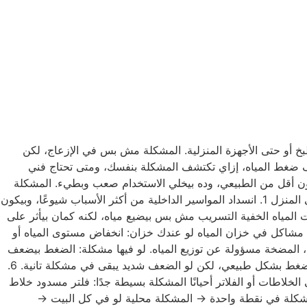
بخ أو حتى الأجهزة المنزلية. المشكلة مش بس في الإزعاج، لكن
 ضغط المياه، إزاي تكتشف المشكلة بنفسك، ومتى تحتاج فني
كون أقل من الطبيعي، وده بيخلي الاستخدام صعب وبطيء. المشكلة
ممكن تكون: في بيت كامل أو في نقطة واحدة بس (زي الحمام أو المطبخ) وده بيفرق جدًا في تحديد السبب. أسباب ضعف ضغط المياه في المنزل 1. انسداد المواسير الداخلية من أكثر الأسباب شيوعًا، وبيكون
 الصدأ داخل المواسير تراكم الشوائب مع الوقت النتيجة: المياه بتعدي بصعوبة وبتقل السرعة بشكل واضح. 2. تسربات المياه الخفية التسريب مش بس بيضيع مياه، لكنه كمان بيأثر على
ضغط. لو في تسريب في خط المياه: جزء من المياه بيهرب الضغط في باقي الخط بيضعف وده من أخطر الأسباب لأنه غالبًا غير مرئي. 3. مشاكل في خزان المياه لو عندك خزان: انخفاض مستوى المياه أو
. عطل في المضخة (الطرمبة) في بعض المنازل، المضخة مسؤولة عن توزيع المياه. لو فيها مشكلة: الضغط بيضعف
جدًا أو يقطع ويشتغل بشكل غير منتظم 5. فتح أكثر من نقطة مياه في نفس الوقت استخدام أكثر من مصدر مياه في نفس الوقت بيقلل الضغط بشكل طبيعي، لكن لو الضعف شديد يبقى في مشكلة تانية. 6.
 مواسير قديمة تصميم شبكة غير صحيح تمديدات ضعيفة كل ده بيأثر على كفاءة تدفق المياه. 7. انسداد في الخلاطات أو الفلاتر أحيانًا المشكلة بسيطة جدًا: فلتر مسدود خلاط
لة في نقطة واحدة → المشكلة محلية لو في كل البيت →