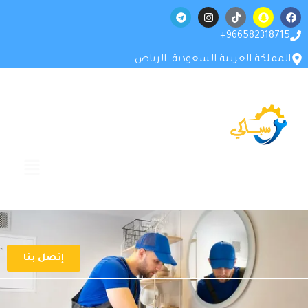
966582318715+
المملكة العربية السعودية -الرياض
إتصل بنا