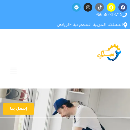
966582318715+
المملكة العربية السعودية -الرياض
إتصل بنا