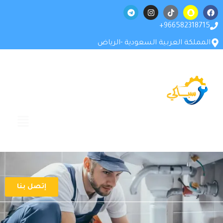
966582318715+
المملكة العربية السعودية -الرياض
إتصل بنا