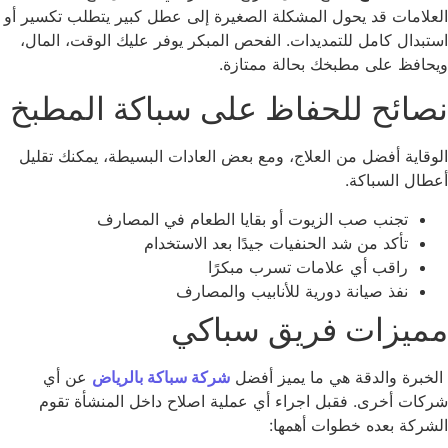
علامات قد يحول المشكلة الصغيرة إلى عطل كبير يتطلب تكسير أو
تبدال كامل للتمديدات. الفحص المبكر يوفر عليك الوقت، المال،
حافظ على مطبخك بحالة ممتازة.
صائح للحفاظ على سباكة المطبخ
وقاية أفضل من العلاج، ومع بعض العادات البسيطة، يمكنك تقليل
طال السباكة.
تجنب صب الزيوت أو بقايا الطعام في المصارف
تأكد من شد الحنفيات جيدًا بعد الاستخدام
راقب أي علامات تسرب مبكرًا
نفذ صيانة دورية للأنابيب والمصارف
ميزات فريق سباكي
خبرة والدقة هي ما يميز أفضل
شركة سباكة بالرياض
عن أي
كات أخرى. فقبل اجراء أي عملية اصلاح داخل المنشأة تقوم
شركة بعده خطوات أهمها: