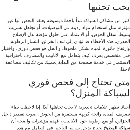
جب تجنبها
ير من مشاكل السباكة تبدأ بأخطاء بسيطة يعتقد البعض أنها غير
ثرة. مثل استخدام مواد رديئة في التوصيلات، أو تجاهل تسريب
يط أسفل الحوض، أو الاعتماد على حلول مؤقتة بدل الإصلاح
جذري. هذه الأخطاء قد تؤدي إلى تلف الخزائن، انتشار الرطوبة،
رتفاع فاتورة المياه بشكل ملحوظ. و الحل هو فحص دوري، واختيار
ي متخصص يعرف كيف يتعامل مع الأنابيب والمصارف باحترافية.
استثمار في خدمة صحيحة من البداية يحميك من تكاليف مضاعفة
قًا.
تى تحتاج إلى فحص فوري
سباكة المنزل؟
يانًا تظهر علامات تحذيرية لا يجب تجاهلها أبدًا. إذا لاحظت بطء
ريف المياه، رائحة كريهة مستمرة من الحوض، صوت تقطير داخل
خزائن، أو بقع رطوبة حول الأنابيب ، فهذه مؤشرات واضحة أن
اكة المطبخ
تحتاج تدخل سريع. التأخير في التعامل مع هذه