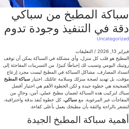
باكة المطبخ من سباكي
قة في التنفيذ وجودة تدوم
Uncategoriz
ر 13, 2026
/
التعليقات
مطبخ هو قلب كل منزل، وأي مشكلة في السباكة يمكن أن توقف
تينك اليومي وتسبب لك إحباطًا كبيرًا. من التسريبات المفاجئة إلى
سداد المصارف، مشاكل السباكة في المطبخ ليست مجرد إزعاج
قت، بل تهديد لصحة منزلك وسلامة عائلتك. اختيار
سباكة المطبخ
صحيحة هي خطوة جيدة و لكن الخطوة الأهم هي احتيار أفضل
اك لتركيب هذه السباكة لضمان مطبخ عملي، آمن، وخالٍ من
مفاجآت غير المرغوبة. مع
سباكي
، كل خطوة تُنفذ بدقة واحترافية،
شعر بالراحة والثقة بأن مطبخك يعمل بأعلى كفاءة.
همية سباكة المطبخ الجيدة