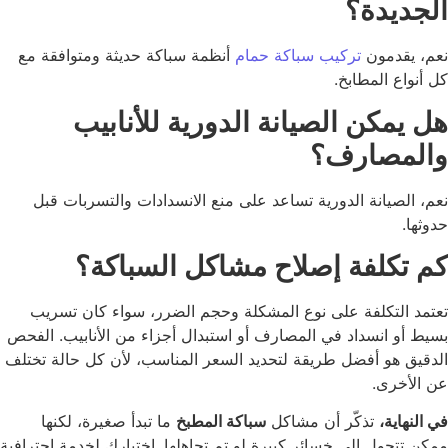
جديدة؟
م، يقدمون
تركيب سباكة حمام
أنظمة سباكة حديثة ومتوافقة مع
 أنواع المطابخ.
 يمكن الصيانة الدورية للأنابيب
المصارف؟
م، الصيانة الدورية تساعد على منع الانسدادات والتسربات قبل
وثها.
 تكلفة إصلاح مشاكل السباكة؟
تمد التكلفة على نوع المشكلة وحجم الضرر، سواء كان تسريب
يط أو انسداد في المصارف أو استبدال أجزاء من الأنابيب. الفحص
دقيق هو أفضل طريقة لتحديد السعر المناسب، لأن كل حالة تختلف
 الأخرى.
النهاية،
تذكّر أن مشاكل
سباكة المطبخ
ما تبدأ صغيرة، لكنها
كن تتحول إلى خسائر كبيرة لو تم تجاهلها. اختيارك لخدمة احترافية