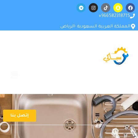
966582318715+
المملكة العربية السعودية -الرياض
إتصل بنا