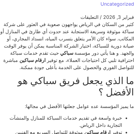
Uncategoriz
ر 3, 2026
/
التعليقات
ير من السكان في الرياض يواجهون صعوبة في العثور على شركة
اكة موثوقة وسريعة الاستجابة عند حدوث أي طارئ في المنازل أو
مكاتب. سواء كان الأمر يتعلق بتسرب المياه، انسداد المجاري، أو
انة دورية للسباكة، اختيار الشركة المناسبة يمكن أن يوفر الوقت
لجهد. و هنا يأتي دور مؤسسة
سباكي
حيث تقدم خدمات سباكة
ترافية تلبي كل احتياجات العملاء، مع توفير
ارقام سباكين
مباشرة
تواصل الفوري والحصول على الخدمة بأعلى جودة ممكنة.
ا الذي يجعل فريق سباكي هو
لأفضل ؟
 يميز المؤسسة عده عوامل جعلتها الأفضل في مجالها:
خبرة واسعة في تقديم خدمات السباكة للمنازل والمنشآت
التجارية داخل الرياض.
توفير
ارقام سباكين
موثوقة للتواصل السريع مع الفنيين