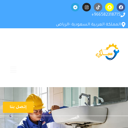
966582318715+
المملكة العربية السعودية -الرياض
إتصل بنا