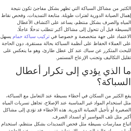
كثير من مشاكل السباكة التي تظهر بشكل مفاجئ تكون نتيجة
مال الصيانة الدورية لفترات طويلة. متابعة التمديدات، وفحص نقاط
مياه والصرف بشكل منتظم، يساعد على اكتشاف الأعطال
بسيطة قبل أن تتحول إلى مشاكل أكبر تتطلب تدخلًا عاجلًا.
اعتماد على جهة متخصصة و خصوصا في
تركيب سباكة حمام
يسهل
ى العملاء الحفاظ على أنظمة السباكة بحالة مستقرة، دون الحاجة
بحث المتكرر عن سباك عند كل عطل طارئ، وهو ما ينعكس على
ليل التكاليف وتجنب الإزعاج المستمر.
ا الذي يؤدي إلى تكرار أعطال
لسباكة؟
ع الكثير من السكان في أخطاء بسيطة عند التعامل مع السباكة،
ل استخدام المواد غير المناسبة عند الإصلاح، تجاهل تسربات المياه
صغيرة أو تأجيل الصيانة الدورية. هذه الأخطاء قد تؤدي إلى مشاكل
بر مثل تلف المواسير أو انسداد الصرف.
باع ممارسات بسيطة مثل فحص التمديدات بشكل منتظم، استخدام
وات ومواد عالية الجودة، والاستعانة بفنيين مختصين عند الحاجة،