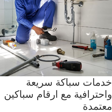
دمات سباكة سريعة
احترافية مع ارقام سباكين
عتمدة